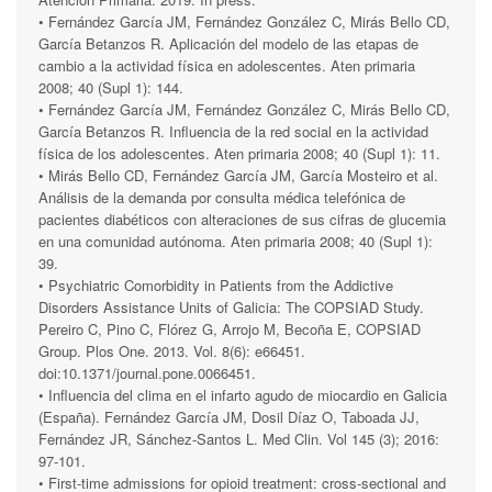
• Fernández García JM, Fernández González C, Mirás Bello CD,
García Betanzos R. Aplicación del modelo de las etapas de
cambio a la actividad física en adolescentes. Aten primaria
2008; 40 (Supl 1): 144.
• Fernández García JM, Fernández González C, Mirás Bello CD,
García Betanzos R. Influencia de la red social en la actividad
física de los adolescentes. Aten primaria 2008; 40 (Supl 1): 11.
• Mirás Bello CD, Fernández García JM, García Mosteiro et al.
Análisis de la demanda por consulta médica telefónica de
pacientes diabéticos con alteraciones de sus cifras de glucemia
en una comunidad autónoma. Aten primaria 2008; 40 (Supl 1):
39.
• Psychiatric Comorbidity in Patients from the Addictive
Disorders Assistance Units of Galicia: The COPSIAD Study.
Pereiro C, Pino C, Flórez G, Arrojo M, Becoña E, COPSIAD
Group. Plos One. 2013. Vol. 8(6): e66451.
doi:10.1371/journal.pone.0066451.
• Influencia del clima en el infarto agudo de miocardio en Galicia
(España). Fernández García JM, Dosil Díaz O, Taboada JJ,
Fernández JR, Sánchez-Santos L. Med Clin. Vol 145 (3); 2016:
97-101.
• First-time admissions for opioid treatment: cross-sectional and